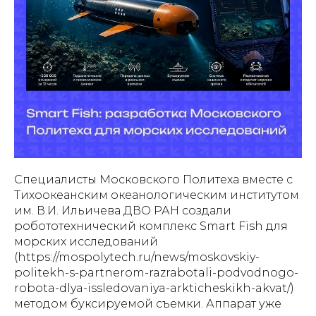
Специалисты Московского Политеха вместе с
Тихоокеанским океанологическим институтом
им. В.И. Ильичева ДВО РАН создали
робототехнический комплекс Smart Fish для
морских исследований
(https://mospolytech.ru/news/moskovskiy-
politekh-s-partnerom-razrabotali-podvodnogo-
robota-dlya-issledovaniya-arkticheskikh-akvat/)
методом буксируемой съемки. Аппарат уже