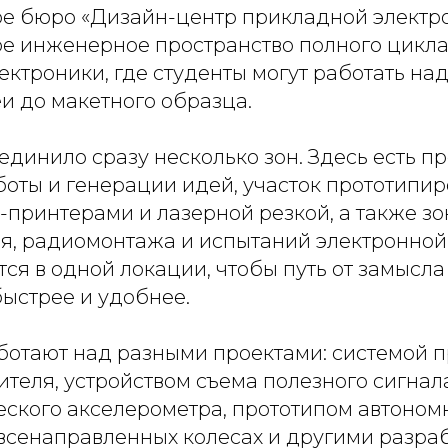
ое бюро «Дизайн-центр прикладной электро
ое инженерное пространство полного цикла
ктроники, где студенты могут работать на
и до макетного образца.
динило сразу несколько зон. Здесь есть п
боты и генерации идей, участок прототипир
-принтерами и лазерной резкой, а также зо
я, радиомонтажа и испытаний электронной 
тся в одной локации, чтобы путь от замысла
ыстрее и удобнее.
ботают над разными проектами: системой п
теля, устройством съема полезного сигнал
ского акселерометра, прототипом автономн
 всенаправленных колесах и другими разра