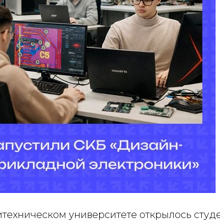
итехническом университете открылось студ