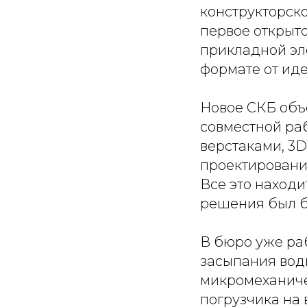
конструкторск
первое открыт
прикладной эле
формате от иде
Новое СКБ объе
совместной ра
верстаками, 3D
проектировани
Все это находи
решения был б
В бюро уже ра
засыпания води
микромеханиче
погрузчика на