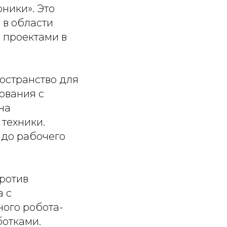
ники». Это
 в области
д проектами в
ространство для
ования с
на
техники.
 до рабочего
ротив
а с
ого робота-
ботками.